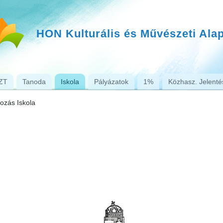
HON Kulturális és Művészeti Ala
ZT
Tanoda
Iskola
Pályázatok
1%
Közhasz. Jelenté
ozás Iskola