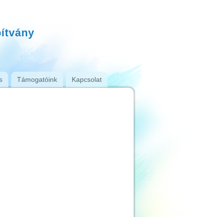
pítvány
s
Támogatóink
Kapcsolat